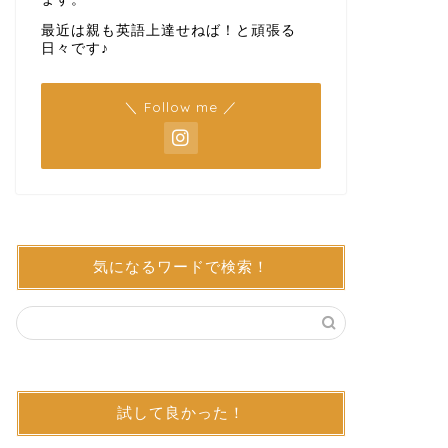
最近は親も英語上達せねば！と頑張る
日々です♪
＼ Follow me ／
気になるワードで検索！
試して良かった！