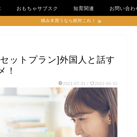
木
おもちゃサブスク
知育関連
お問い合わ
積み木買うなら絶対これ！
話セットプラン]外国人と話す
メ！
2021-07-31
/
2022-05-31