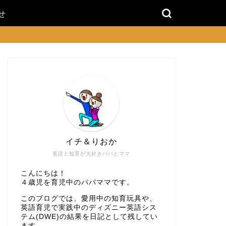
せ
イチ＆りおか
英語と知育が大好きパパとママ
こんにちは！
４歳児を育児中のパパママです。
このブログでは、愛用中の知育玩具や、
英語育児で実践中のディズニー英語シス
テム(DWE)の結果を日記として残してい
ます。