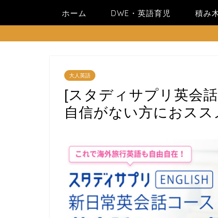
ホーム
DWE・英語育児
積み
大人英語
[スタディサプリ英会
自信がない方におスス