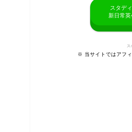
スタディ
新日常英
ス
※ 当サイトではアフ