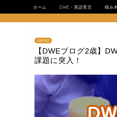
ホーム
DWE・英語育児
積み
DWE日記
【DWEブログ2歳】DW
課題に突入！