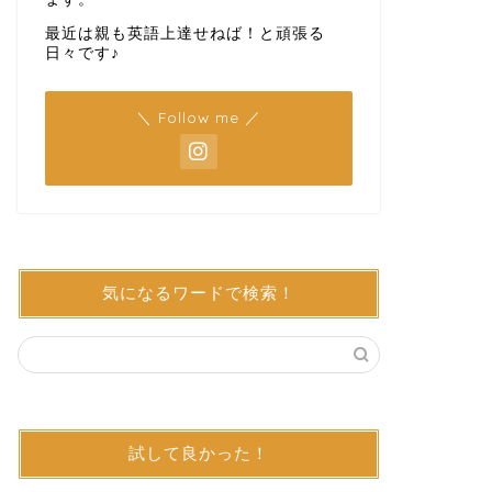
最近は親も英語上達せねば！と頑張る
日々です♪
＼ Follow me ／
気になるワードで検索！
試して良かった！