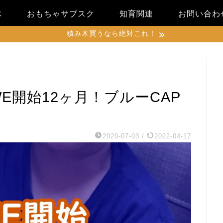
木
おもちゃサブスク
知育関連
お問い合わ
積み木買うなら絶対これ！
E開始12ヶ月！ブルーCAP
2020-07-03
/
2022-04-17