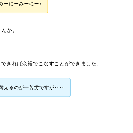
みーにーみーにー♪
せんか。
えできれば余裕でこなすことができました。
替えるのが一苦労ですが‥‥