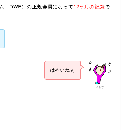
ム（DWE）の正規会員になって
12ヶ月の記録
で
はやいねぇ
りおか