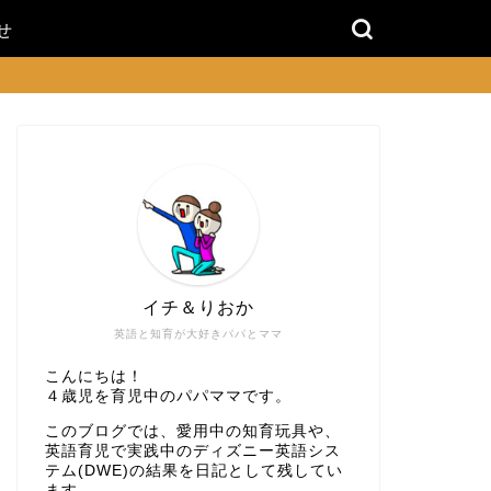
せ
イチ＆りおか
英語と知育が大好きパパとママ
こんにちは！
４歳児を育児中のパパママです。
このブログでは、愛用中の知育玩具や、
英語育児で実践中のディズニー英語シス
テム(DWE)の結果を日記として残してい
ます。