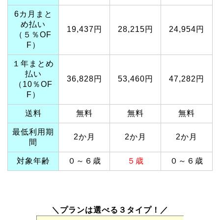
6カ月まと
め払い
19,437円
28,215円
24,954円
（５％OF
F）
１年まとめ
払い
36,828円
53,460円
47,282円
（10％OF
F）
送料
無料
無料
無料
最低利用期
2か月
2か月
2か月
間
対象年齢
０～６歳
５歳
０～６歳
＼プランは選べる３タイプ！／