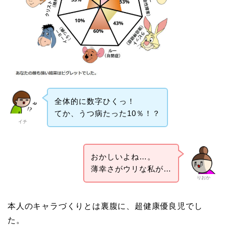
全体的に数字ひくっ！
てか、うつ病たった10％！？
イチ
おかしいよね…。
薄幸さがウリな私が…
りおか
本人のキャラづくりとは裏腹に、超健康優良児でし
た。